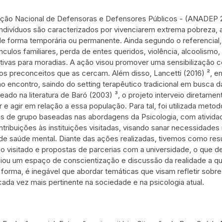
ção Nacional de Defensoras e Defensores Públicos - (ANADEP 2
indivíduos são caracterizados por vivenciarem extrema pobreza,
e forma temporária ou permanente. Ainda segundo o referencial
ínculos familiares, perda de entes queridos, violência, alcoolis
ativas para moradias. A ação visou promover uma sensibilização c
r os preconceitos que as cercam. Além disso, Lancetti (2016) ²,
 ao encontro, saindo do setting terapêutico tradicional em busca
eado na literatura de Baró (2003) ³, o projeto interveio diretam
 e agir em relação a essa população. Para tal, foi utilizada metod
as de grupo baseadas nas abordagens da Psicologia, com ativi
ribuições às instituições visitadas, visando sanar necessidad
e saúde mental. Diante das ações realizadas, tivemos como result
o visitado e propostas de parcerias com a universidade, o que de
iou um espaço de conscientização e discussão da realidade a qua
 forma, é inegável que abordar temáticas que visam refletir sobr
cada vez mais pertinente na sociedade e na psicologia atual.