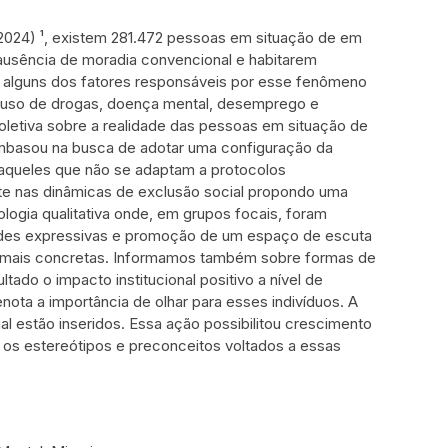
024) ¹, existem 281.472 pessoas em situação de em
 ausência de moradia convencional e habitarem
, alguns dos fatores responsáveis por esse fenômeno
mo, uso de drogas, doença mental, desemprego e
oletiva sobre a realidade das pessoas em situação de
 embasou na busca de adotar uma configuração da
 daqueles que não se adaptam a protocolos
ente nas dinâmicas de exclusão social propondo uma
ologia qualitativa onde, em grupos focais, foram
dades expressivas e promoção de um espaço de escuta
es mais concretas. Informamos também sobre formas de
ado o impacto institucional positivo a nível de
nota a importância de olhar para esses indivíduos. A
l estão inseridos. Essa ação possibilitou crescimento
e os estereótipos e preconceitos voltados a essas