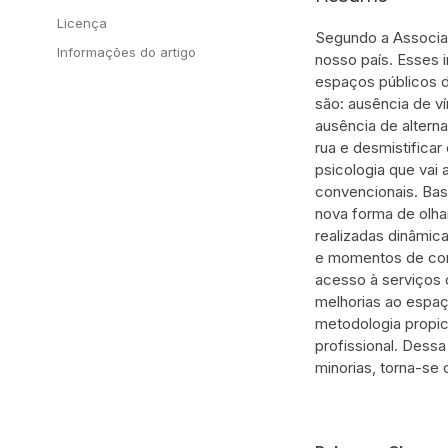
Licença
Segundo a Associa
Informações do artigo
nosso país. Esses 
espaços públicos d
são: ausência de v
ausência de altern
rua e desmistifica
psicologia que vai
convencionais. Bas
nova forma de olhar
realizadas dinâmic
e momentos de cont
acesso à serviços d
melhorias ao espaç
metodologia propic
profissional. Dessa
minorias, torna-se 